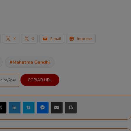
X
X
E-mail
Imprimir
Mahatma Gandhi
COPIAR URL
X
Linkedin
Skype
Messenger
Compartilhar via e-mail
Imprimir