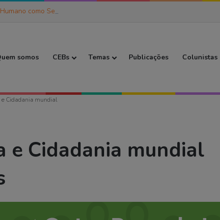
 Humano como Ser de Práxis (6)
 Inicial
uem somos
CEBs
Temas
Publicações
Colunistas
a e Cidadania mundial
a e Cidadania mundial
s