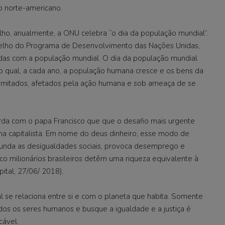
o norte-americano.
ulho, anualmente, a ONU celebra “o dia da população mundial”.
selho do Programa de Desenvolvimento das Nações Unidas,
das com a população mundial. O dia da população mundial
o qual, a cada ano, a população humana cresce e os bens da
 limitados, afetados pela ação humana e sob ameaça de se
da com o papa Francisco que que o desafio mais urgente
ma capitalista. Em nome do deus dinheiro, esse modo de
ofunda as desigualdades sociais, provoca desemprego e
co milionários brasileiros detêm uma riqueza equivalente à
ital, 27/06/ 2018).
 se relaciona entre si e com o planeta que habita. Somente
os os seres humanos e busque a igualdade e a justiça é
cável.