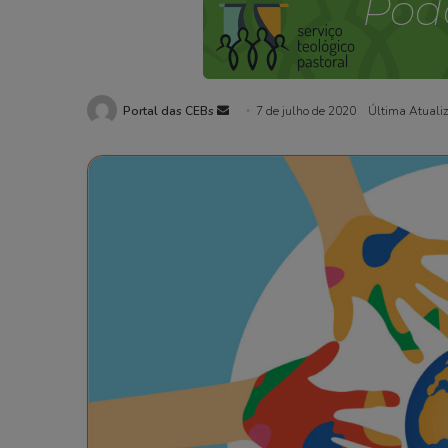
Portal das CEBs
Mande
7 de julho de 2020
Última Atuali
um
e-
mail