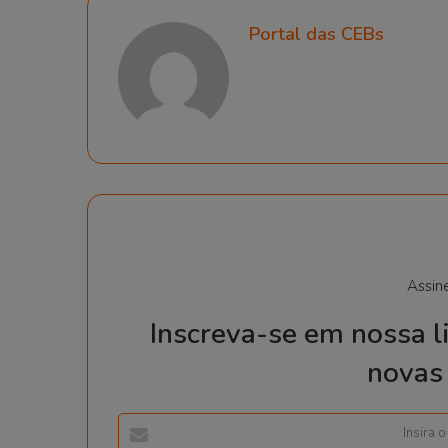
Portal das CEBs
Assin
Inscreva-se em nossa li
novas 
I
n