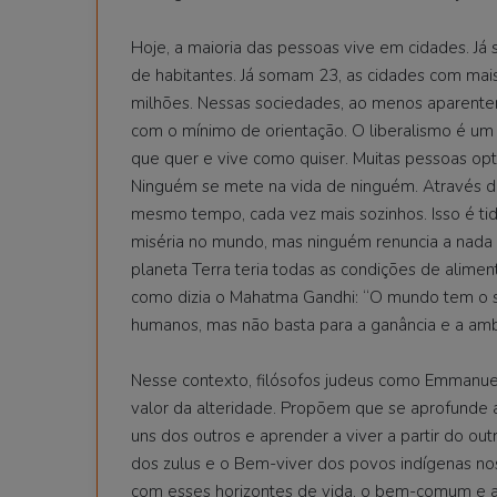
Hoje, a maioria das pessoas vive em cidades. J
de habitantes. Já somam 23, as cidades com mais
milhões. Nessas sociedades, ao menos aparente
com o mínimo de orientação. O liberalismo é um
que quer e vive como quiser. Muitas pessoas op
Ninguém se mete na vida de ninguém. Através da
mesmo tempo, cada vez mais sozinhos. Isso é t
miséria no mundo, mas ninguém renuncia a nada p
planeta Terra teria todas as condições de alimen
como dizia o Mahatma Gandhi: “O mundo tem o su
humanos, mas não basta para a ganância e a ambi
Nesse contexto, filósofos judeus como Emmanuel 
valor da alteridade. Propõem que se aprofunde
uns dos outros e aprender a viver a partir do o
dos zulus e o Bem-viver dos povos indígenas no
com esses horizontes de vida, o bem-comum e a