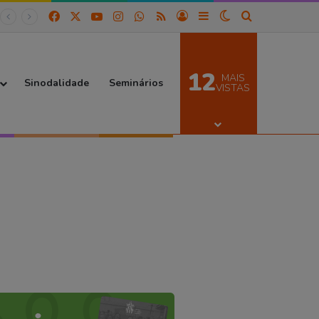
Facebook
X
YouTube
Instagram
WhatsApp
RSS
Entrar
Barra Lateral
Switch skin
Procurar por
12
MAIS
Sinodalidade
Seminários
VISTAS