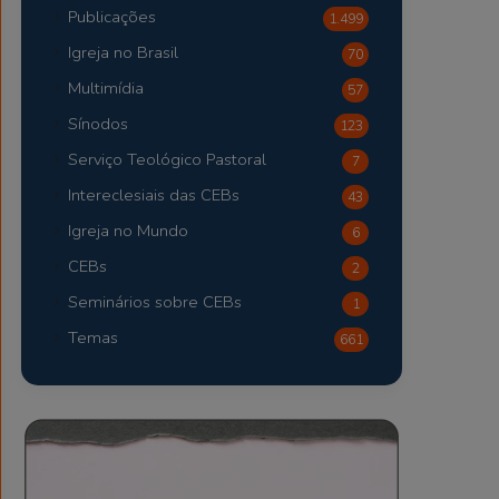
Publicações
1.499
Igreja no Brasil
70
Multimídia
57
Sínodos
123
Serviço Teológico Pastoral
7
Intereclesiais das CEBs
43
Igreja no Mundo
6
CEBs
2
Seminários sobre CEBs
1
Temas
661