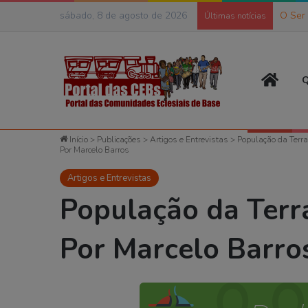
sábado, 8 de agosto de 2026
O Ser
Últimas notícias
Página
Q
Início
>
Publicações
>
Artigos e Entrevistas
>
População da Terr
Por Marcelo Barros
Artigos e Entrevistas
População da Terr
Por Marcelo Barro