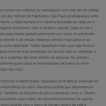
á se contam em milhares as metrópoles com mais de um milhão
 de dez milhões de habitantes. São Paulo já ultrapassou vinte
mente, o ideal humano é a máxima liberdade de cada um e
 regime econômico, mas é também cultural. Cada um faz o
tam pela cidade grande justamente por causa do anonimato.
 internet e do celular, estamos sempre mais juntos e ao
ido como liberdade. Todos lamentam muito que haja fome e
ara resolver este problema. De acordo com os cientistas, o
tar e sustentar até onze bilhões de pessoas. No entanto,
ficiente para saciar as necessidades de todos os seres
ção dos ricos”.
Mounier e Martin Buber, baseados na fé bíblica, insistiram no
 a importância do outro. Devemos aceitar que dependemos
utro. Também as filosofias de povos africanos como o Ubuntu
s propõem outro estilo de convivência humana. De acordo
 preocupação com o outro se tornam centro da vida e