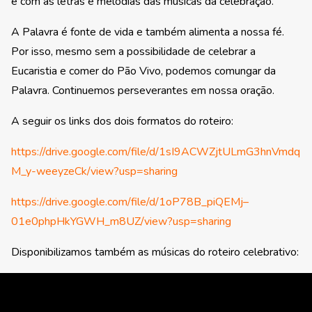
e com as letras e melodias das músicas da celebração.
A Palavra é fonte de vida e também alimenta a nossa fé.
Por isso, mesmo sem a possibilidade de celebrar a
Eucaristia e comer do Pão Vivo, podemos comungar da
Palavra. Continuemos perseverantes em nossa oração.
A seguir os links dos dois formatos do roteiro:
https://drive.google.com/file/d/1sI9ACWZjtULmG3hnVmdq
M_y-weeyzeCk/view?usp=sharing
https://drive.google.com/file/d/1oP78B_piQEMj–
01e0phpHkYGWH_m8UZ/view?usp=sharing
Disponibilizamos também as músicas do roteiro celebrativo: