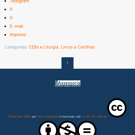
Telegram
X
X
E-mail
Imprimir
Categorias:
CEBs e Liturgia
,
Livros e Cartilhas
↑
Portal das CEBs
por
Iser Assessoria
é licenciada sob
CC BY-NC-ND 4.0