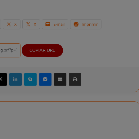
X
X
E-mail
Imprimir
COPIAR URL
X
Linkedin
Skype
Messenger
Compartilhar via e-mail
Imprimir