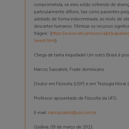
comprometida, se eles estão sofrendo de doença
particularmente difíceis, tais como pacientes ps
adotado de forma indiscriminada, ao invés de otim
descartes humanos. Otimizar os recursos significa
frágeis” (
https://www.vaticannews.va/pt/papa/ne
tweet.html
).
Chega de tanta iniquidade! Um outro Brasil é pos
Marcos Sassatelli, Frade dominicano
Doutor em Filosofia (USP) e em Teologia Moral 
Professor aposentado de Filosofia da UFG
E-mail:
mpsassatelli@uol.com.br
Goiânia, 09 de março de 2021