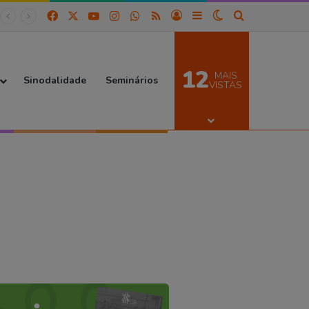
Facebook
X
YouTube
Instagram
WhatsApp
RSS
Entrar
Barra Lateral
Switch skin
Procurar por
12
MAIS
Sinodalidade
Seminários
VISTAS