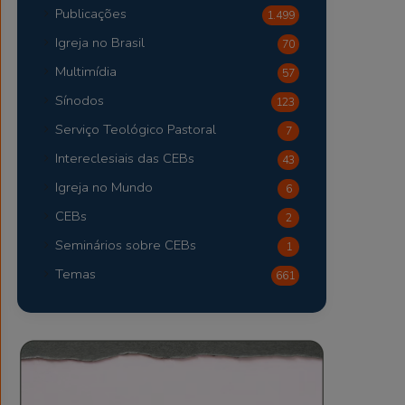
Publicações
1.499
Igreja no Brasil
70
Multimídia
57
Sínodos
123
Serviço Teológico Pastoral
7
Intereclesiais das CEBs
43
Igreja no Mundo
6
CEBs
2
Seminários sobre CEBs
1
Temas
661