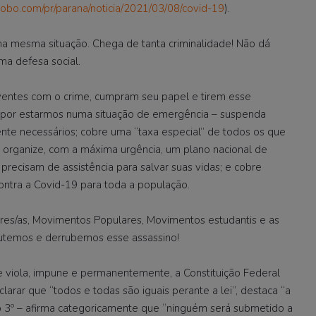
globo.com/pr/parana/noticia/2021/03/08/covid-19
).
a mesma situação. Chega de tanta criminalidade! Não dá
ma defesa social.
iventes com o crime, cumpram seu papel e tirem esse
– por estarmos numa situação de emergência – suspenda
nte necessários; cobre uma “taxa especial” de todos os que
 organize, com a máxima urgência, um plano nacional de
precisam de assistência para salvar suas vidas; e cobre
ontra a Covid-19 para toda a população.
dores/as, Movimentos Populares, Movimentos estudantis e as
lutemos e derrubemos esse assassino!
 viola, impune e permanentemente, a Constituição Federal
larar que “todos e todas são iguais perante a lei”, destaca “a
afo 3º – afirma categoricamente que “ninguém será submetido a