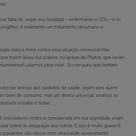
te”.
r falta de vagas nos hospitais – enfermarias e UTIs – e (o
 de oxigênio, é realmente um tratamento desumano e
ição clara e firme contra essa situação criminosa! Não
s, que traem Jesus nos pobres, ou Igrejas de Pilatos, que lavam
Denunciemos! Lutemos pela vida! “Eu vim para que tenham
evem ter acesso aos cuidados de saúde, sejam eles quem
 um bem de consumo, mas um direito universal: unamos os
essíveis a todos e todas”.
 colocada no centro e considerada em sua dignidade, criam-
ar sobre as desgraças dos outros. E isso é muito grave! É
 os pacientes são idosos com uma saúde severamente