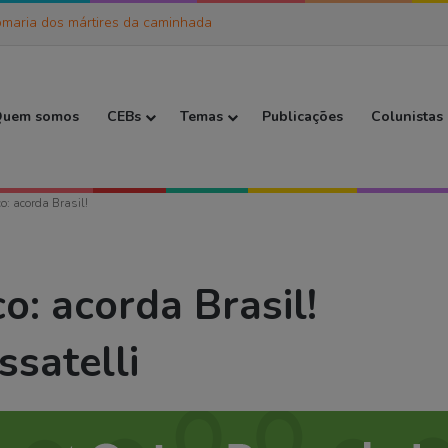
maria dos mártires da caminhada
 Inicial
uem somos
CEBs
Temas
Publicações
Colunistas
: acorda Brasil!
: acorda Brasil!
ssatelli