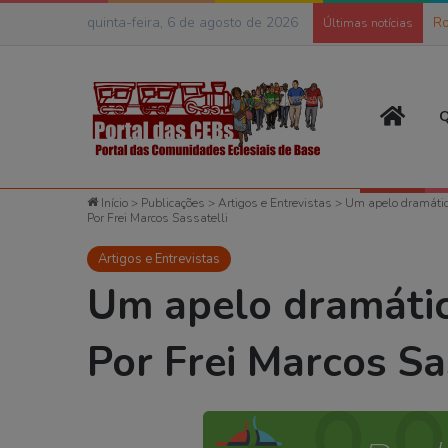
quinta-feira, 6 de agosto de 2026
Ro
Últimas notícias
Página
Q
Início
>
Publicações
>
Artigos e Entrevistas
>
Um apelo dramático
Por Frei Marcos Sassatelli
Artigos e Entrevistas
Um apelo dramático
Por Frei Marcos Sa