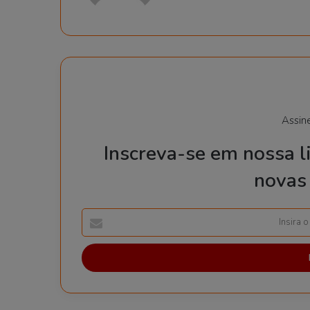
Assin
Inscreva-se em nossa li
novas 
I
n
s
i
r
a
o
s
e