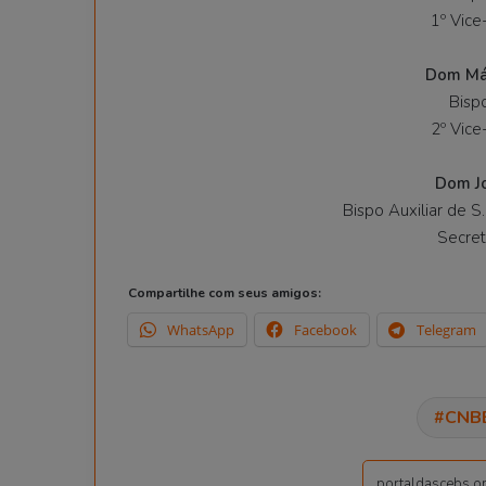
1º Vice
Dom Már
Bisp
2º Vice
Dom J
Bispo Auxiliar de S
Secret
Compartilhe com seus amigos:
WhatsApp
Facebook
Telegram
CNB