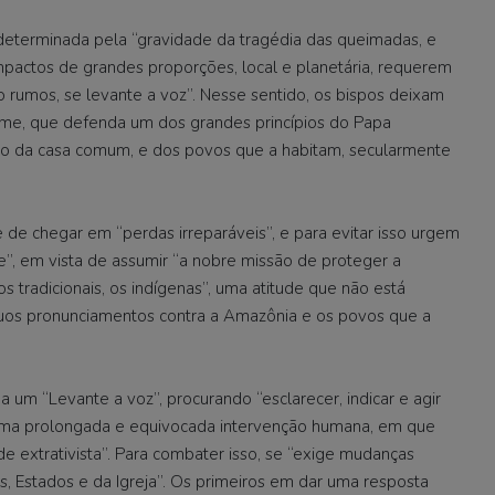
 determinada pela “gravidade da tragédia das queimadas, e
impactos de grandes proporções, local e planetária, requerem
do rumos, se levante a voz”. Nesse sentido, os bispos deixam
firme, que defenda um dos grandes princípios do Papa
do da casa comum, e dos povos que a habitam, secularmente
 de chegar em “perdas irreparáveis”, e para evitar isso urgem
de”, em vista de assumir “a nobre missão de proteger a
 tradicionais, os indígenas”, uma atitude que não está
ínuos pronunciamentos contra a Amazônia e os povos que a
 um “Levante a voz”, procurando “esclarecer, indicar e agir
uma prolongada e equivocada intervenção humana, em que
e extrativista”. Para combater isso, se “exige mudanças
s, Estados e da Igreja”. Os primeiros em dar uma resposta