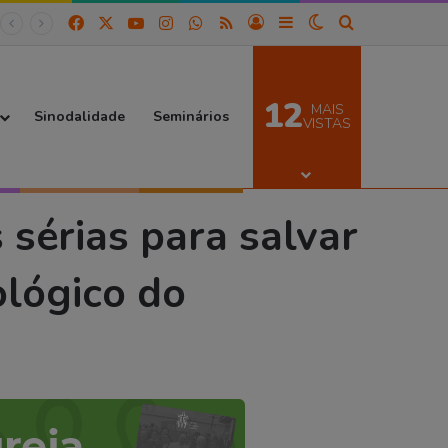
Facebook
X
YouTube
Instagram
WhatsApp
RSS
Entrar
Barra Lateral
Switch skin
Procurar por
12
MAIS
Sinodalidade
Seminários
VISTAS
 planeta”
sérias para salvar
ológico do