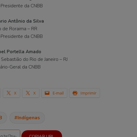
-Presidente da CNBB
io Antônio da Silva
o de Roraima – RR
-Presidente da CNBB
oel Portella Amado
. Sebastião do Rio de Janeiro – RJ
ário-Geral da CNBB
X
X
E-mail
Imprimir
B
Indígenas
COPIAR URL