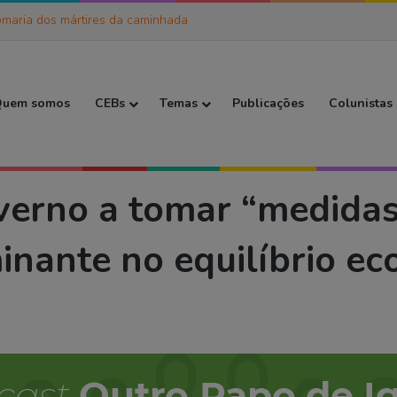
maria dos mártires da caminhada
 Inicial
uem somos
CEBs
Temas
Publicações
Colunistas
r “medidas sérias para salvar uma região determinante no equilíbrio ecológico do
erno a tomar “medidas 
nante no equilíbrio ec