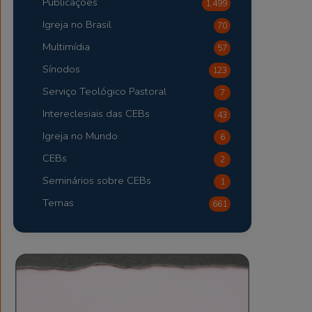
Publicações
1.499
Igreja no Brasil
70
Multimídia
57
Sínodos
123
Serviço Teológico Pastoral
7
Intereclesiais das CEBs
43
Igreja no Mundo
6
CEBs
2
Seminários sobre CEBs
1
Temas
661