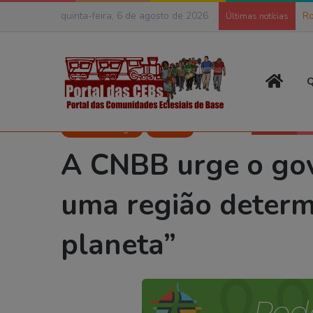
quinta-feira, 6 de agosto de 2026
Ro
Últimas notícias
Página
Q
Início
>
Temas
>
CEBs e Ecologia
>
A CNBB urge o governo a toma
CEBs e Ecologia
Notícias
A CNBB urge o gov
uma região determi
planeta”