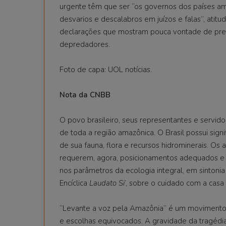
urgente têm que ser “os governos dos países ama
desvarios e descalabros em juízos e falas”, ati
declarações que mostram pouca vontade de prese
depredadores.
Foto de capa: UOL notícias.
Nota da CNBB
O povo brasileiro, seus representantes e servid
de toda a região amazônica. O Brasil possui signi
de sua fauna, flora e recursos hidrominerais. Os
requerem, agora, posicionamentos adequados e p
nos parâmetros da ecologia integral, em sintoni
Encíclica
Laudato Si
’, sobre o cuidado com a cas
“Levante a voz pela Amazônia” é um movimento,
e escolhas equivocados. A gravidade da tragédia 