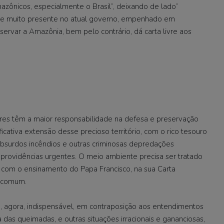
zônicos, especialmente o Brasil”, deixando de lado”
tude muito presente no atual governo, empenhado em
rvar a Amazônia, bem pelo contrário, dá carta livre aos
ores têm a maior responsabilidade na defesa e preservação
ficativa extensão desse precioso território, com o rico tesouro
 absurdos incêndios e outras criminosas depredações
rovidências urgentes. O meio ambiente precisa ser tratado
a com o ensinamento do Papa Francisco, na sua Carta
a comum.
 agora, indispensável, em contraposição aos entendimentos
das queimadas, e outras situações irracionais e gananciosas,