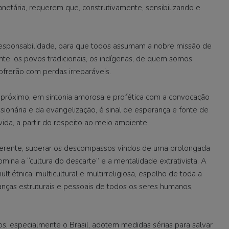
netária, requerem que, construtivamente, sensibilizando e
 e responsabilidade, para que todos assumam a nobre missão de
te, os povos tradicionais, os indígenas, de quem somos
frerão com perdas irreparáveis.
 próximo, em sintonia amorosa e profética com a convocação
sionária e da evangelização, é sinal de esperança e fonte de
ida, a partir do respeito ao meio ambiente.
 diferente, superar os descompassos vindos de uma prolongada
na a “cultura do descarte” e a mentalidade extrativista. A
tiétnica, multicultural e multirreligiosa, espelho de toda a
ças estruturais e pessoais de todos os seres humanos,
s, especialmente o Brasil, adotem medidas sérias para salvar