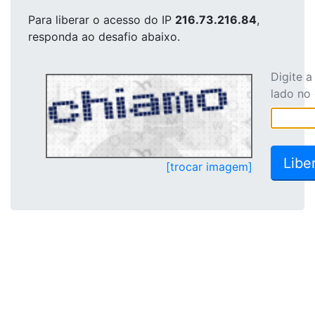
Para liberar o acesso
do IP
216.73.216.84
,
responda ao desafio abaixo.
Digite 
lado no
[trocar imagem]