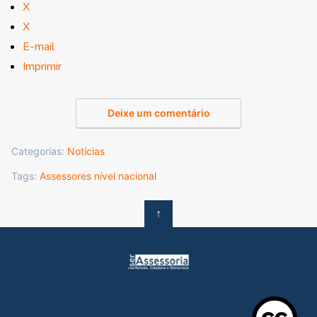
X
X
E-mail
Imprimir
Deixe um comentário
Categorias:
Notícias
Tags:
Assessores nível nacional
↑