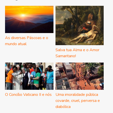
As diversas Páscoas e o
mundo atual
Salva tua Alma e o Amor
Samaritano!
O Concílio Vaticano II e nós
Uma imoralidade pública
covarde, cruel, perversa e
diabólica