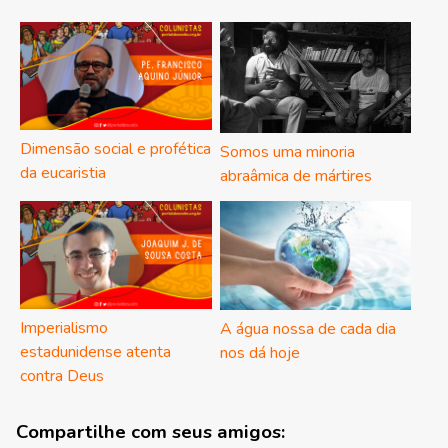
Dimensão social e profética
Somos uma minoria
da eucaristia
abraâmica de mártires
Imperialismo
A água nossa de cada dia
estadunidense atenta
nos dá hoje
contra Deus
Compartilhe com seus amigos: