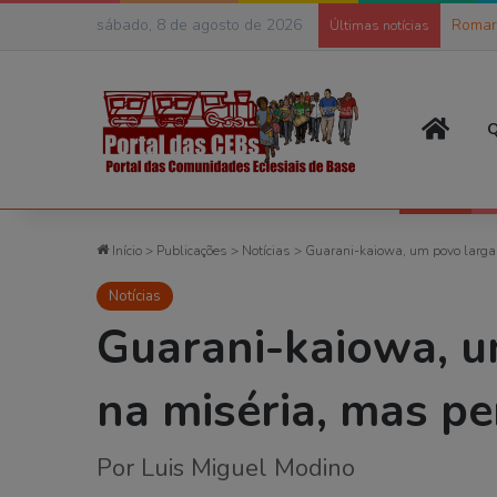
sábado, 8 de agosto de 2026
Romar
Últimas notícias
Página
Q
Início
>
Publicações
>
Notícias
>
Guarani-kaiowa, um povo larga
Notícias
Guarani-kaiowa, u
na miséria, mas p
Por Luis Miguel Modino