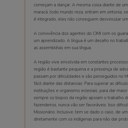
começam a dançar. A mesma coisa diante de uma
maracá, todo mundo reza, entram em sintonia, s
é integrado, eles não conseguem desvincular uma
A convivência dos agentes do CIMI com os guar
um aprendizado. A língua é um desafio no traba
as assembléias em sua língua.
A região vive envolvida em constantes processos,
região é bastante pequena e a presença de advo
passam por dificuldades e são perseguidos no
fácil diante das distancias. Para superar as difi
instituições e organismo eclesiais, para dar maio
sempre os bispos da região apoiam o trabalho d
fazendeiros, nunca vão ser favoráveis. Isso dific
Missionário. Inclusive, tem se dado o caso, de 
diretamente com os indígenas para não dar pro