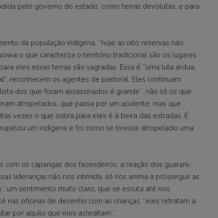
vendida pelo governo do estado, como terras devolutas, e para
ento da população indígena, “hoje as oito reservas não
wa o que caracteriza o território tradicional são os lugares
ara eles essas terras são sagradas. Essa é “uma luta árdua,
ional”, reconhecem os agentes de pastoral. Eles continuam
 lista dos que foram assassinados é grande”, não só os que
ram atropelados, que passa por um acidente, mas que
tas vezes o que sobra para eles é à beira das estradas. É
ropelou um indígena e foi como se tivesse atropelado uma
 com os capangas dos fazendeiros, a reação dos guarani-
sas lideranças não nos intimida, só nos anima a prosseguir as
a”, um sentimento muito claro, que se escuta até nos
é nas oficinas de desenho com as crianças, “eles retratam a
utar por aquilo que eles acreditam”.