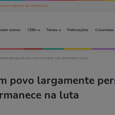
ia dos mártires da caminhada
 Inicial
uem somos
CEBs
Temas
Publicações
Colunistas
mente perseguido, que vive na miséria, mas permanece na luta
m povo largamente pers
ermanece na luta