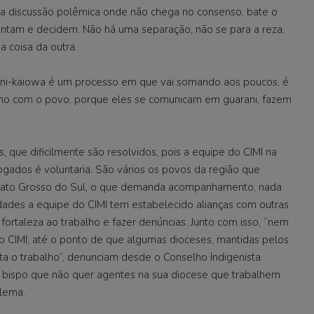
 discussão polêmica onde não chega no consenso, bate o
entam e decidem. Não há uma separação, não se para a reza,
 coisa da outra.
ani-kaiowa é um processo em que vai somando aos poucos, é
lho com o povo, porque eles se comunicam em guarani, fazem
 que dificilmente são resolvidos, pois a equipe do CIMI na
gados é voluntaria. São vários os povos da região que
 Mato Grosso do Sul, o que demanda acompanhamento, nada
culdades a equipe do CIMI tem estabelecido alianças com outras
r fortaleza ao trabalho e fazer denúncias. Junto com isso, “nem
o CIMI, até o ponto de que algumas dioceses, mantidas pelos
ulta o trabalho”, denunciam desde o Conselho Indigenista
um bispo que não quer agentes na sua diocese que trabalhem
blema.