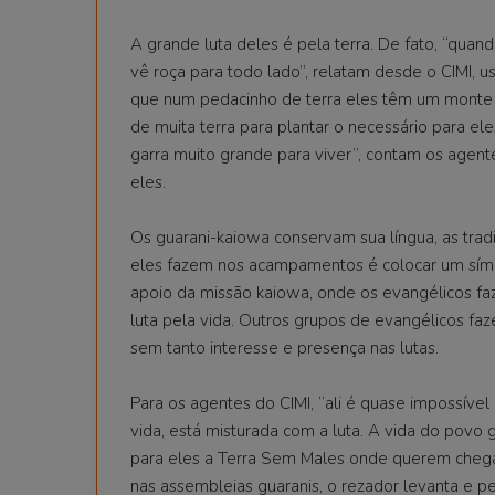
A grande luta deles é pela terra. De fato, “qu
vê roça para todo lado”, relatam desde o CIMI, u
que num pedacinho de terra eles têm um monte de
de muita terra para plantar o necessário para el
garra muito grande para viver”, contam os agen
eles.
Os guarani-kaiowa conservam sua língua, as tradiç
eles fazem nos acampamentos é colocar um símbo
apoio da missão kaiowa, onde os evangélicos 
luta pela vida. Outros grupos de evangélicos f
sem tanto interesse e presença nas lutas.
Para os agentes do CIMI, “ali é quase impossível 
vida, está misturada com a luta. A vida do povo 
para eles a Terra Sem Males onde querem chegar, 
nas assembleias guaranis, o rezador levanta e p