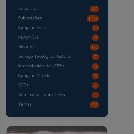
Colunistas
413
Publicações
1.499
Igreja no Brasil
70
Multimídia
57
Sínodos
123
Serviço Teológico Pastoral
7
Intereclesiais das CEBs
43
Igreja no Mundo
6
CEBs
2
Seminários sobre CEBs
1
Temas
661