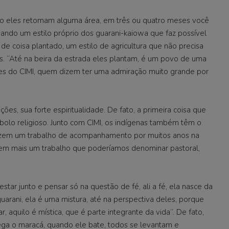
ando eles retomam alguma área, em três ou quatro meses você
sando um estilo próprio dos guarani-kaiowa que faz possível
 coisa plantado, um estilo de agricultura que não precisa
es. “Até na beira da estrada eles plantam, é um povo de uma
tes do CIMI, quem dizem ter uma admiração muito grande por
ões, sua forte espiritualidade. De fato, a primeira coisa que
lo religioso. Junto com CIMI, os indígenas também têm o
fazem um trabalho de acompanhamento por muitos anos na
azem mais um trabalho que poderíamos denominar pastoral,
estar junto e pensar só na questão de fé, ali a fé, ela nasce da
guarani, ela é uma mistura, até na perspectiva deles, porque
aquilo é mística, que é parte integrante da vida”. De fato,
ega o maracá, quando ele bate, todos se levantam e