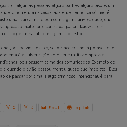
orças com algumas pessoas, alguns padres, alguns bispos um
rande, quem entra na causa, aparentemente fica só, não é
xiste uma aliança muito boa com alguma universidade, que
 agressão muito forte contra os guarani-kaiowa, tem
 os indígenas na luta por algumas questões.
ondições de vida, escola, saúde, aceso a água potável, que
 problema é a pulverização aérea que muitas empresas
 indígenas, pois passam acima das comunidades. Exemplo do
ro e quando o avião passou morreu quase que imediato. “Eles
 de passar por cima, é algo criminoso, intencional, é para
X
X
E-mail
Imprimir