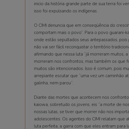
inicio da história grande parte de sua terra foi 
isso foi expulsando os indígenas.
O CIMI denuncia que em conseqüência do crescim
comportam mais o povo”. Para o povo guarani-kaio
onde estão sepultados seus antepassados, pois p
não vai ser fácil reconquistar o território tradic
afirmando que nessa luta “já morreram muitos, a
morreram nos confrontos, mas também os que fo
muitos são intencionados. Isso é comum, pois mui
arrepiante escutar que “uma vez um caminhão at
galinha, nem parou”.
Diante das mortes que acontecem nos confrontos
kaiowa, sobretudo os jovens, eis “a morte de nos
nossas lutas, se tiver que morrer não nos import
adolescentes. Os agentes do CIMI relatam que at
luta perfeita, a garra com que eles entram para l