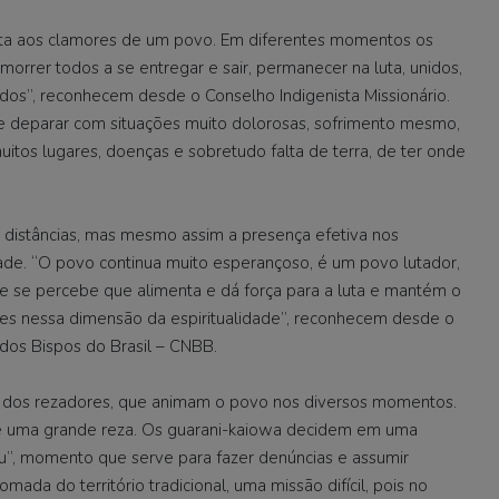
ta aos clamores de um povo. Em diferentes momentos os
rrer todos a se entregar e sair, permanecer na luta, unidos,
os”, reconhecem desde o Conselho Indigenista Missionário.
se deparar com situações muito dolorosas, sofrimento mesmo,
itos lugares, doenças e sobretudo falta de terra, de ter onde
es distâncias, mas mesmo assim a presença efetiva nos
de. “O povo continua muito esperançoso, é um povo lutador,
a e se percebe que alimenta e dá força para a luta e mantém o
es nessa dimensão da espiritualidade”, reconhecem desde o
dos Bispos do Brasil – CNBB.
a dos rezadores, que animam o povo nos diversos momentos.
de uma grande reza. Os guarani-kaiowa decidem em uma
u”, momento que serve para fazer denúncias e assumir
mada do território tradicional, uma missão difícil, pois no