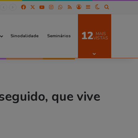
Facebook
X
YouTube
Instagram
WhatsApp
RSS
Entrar
Barra Lateral
Switch skin
Procurar por
12
MAIS
Sinodalidade
Seminários
VISTAS
eguido, que vive