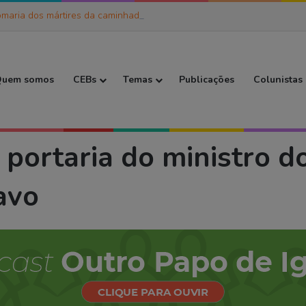
maria dos mártires da caminhada
 Inicial
uem somos
CEBs
Temas
Publicações
Colunistas
inistro do trabalho “acaba” com trabalho escravo
portaria do ministro d
avo