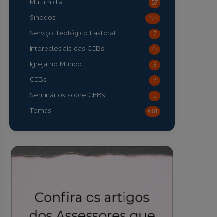
Multimídia
57
Sínodos
123
Serviço Teológico Pastoral
7
Intereclesiais das CEBs
43
Igreja no Mundo
6
CEBs
2
Seminários sobre CEBs
1
Temas
661