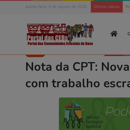
quinta-feira, 6 de agosto de 2026
Ro
Últimas notícias
Página
Q
Início
>
Publicações
>
Notícias
>
Nota da CPT: Nova portaria do m
Notícias
Nota da CPT: Nova 
com trabalho escr