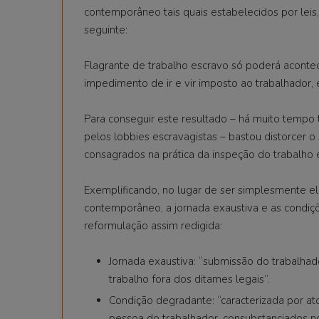
contemporâneo tais quais estabelecidos por leis,
seguinte:
Flagrante de trabalho escravo só poderá aconte
impedimento de ir e vir imposto ao trabalhador,
Para conseguir este resultado – há muito tempo 
pelos lobbies escravagistas – bastou distorcer 
consagrados na prática da inspeção do trabalho e 
Exemplificando, no lugar de ser simplesmente el
contemporâneo, a jornada exaustiva e as condi
reformulação assim redigida:
Jornada exaustiva: “submissão do trabalhador
trabalho fora dos ditames legais”.
Condição degradante: “caracterizada por at
pessoa do trabalhador, consubstanciados n