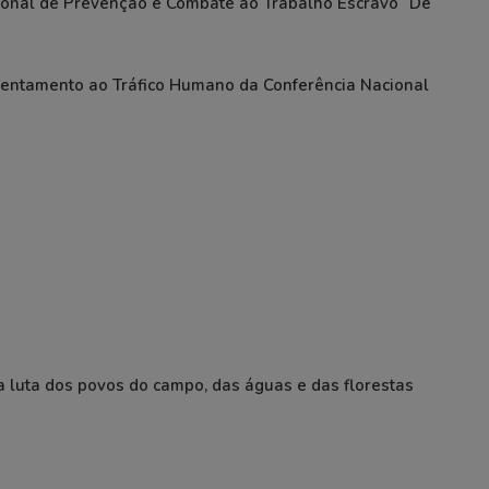
onal de Prevenção e Combate ao Trabalho Escravo “De
rentamento ao Tráfico Humano da Conferência Nacional
a luta dos povos do campo, das águas e das florestas