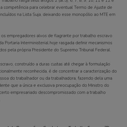
balho rasga seus artigos 2 (al.5), 6, 7, 8, 9, 10, 11 e 12 e
o da competência para celebrar eventual Termo de Ajuste de
cluídos na Lista Suja, deixando esse monopólio ao MTE em
ue os empregadores alvos de flagrante por trabalho escravo
 Portaria Interministerial hoje rasgada definir mecanismos
ados pela própria Presidente do Supremo Tribunal Federal.
escravo, construído a duras custas até chegar à formulação
ionalmente reconhecida, é de concentrar a caracterização do
ssoa do trabalhador ou da trabalhadora, fazendo dela uma
idente que a única e exclusiva preocupação do Ministro do
m certo empresariado descompromissado com a trabalho
.