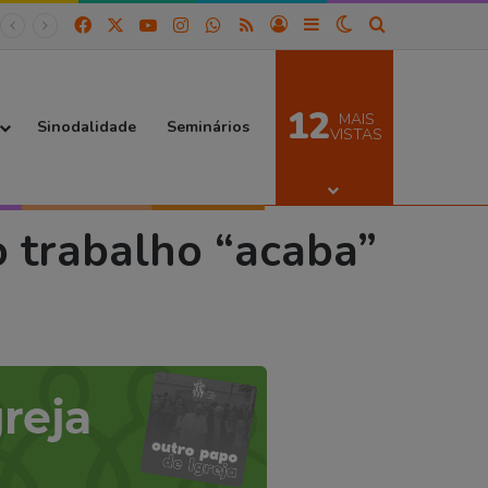
Facebook
X
YouTube
Instagram
WhatsApp
RSS
Entrar
Barra Lateral
Switch skin
Procurar por
12
MAIS
Sinodalidade
Seminários
VISTAS
o trabalho “acaba”