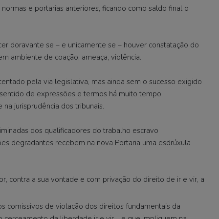
 normas e portarias anteriores, ficando como saldo final o
cer doravante se – e unicamente se – houver constatação do
 em ambiente de coação, ameaça, violência.
tentado pela via legislativa, mas ainda sem o sucesso exigido
o sentido de expressões e termos há muito tempo
na jurisprudência dos tribunais.
iminadas dos qualificadores do trabalho escravo
ções degradantes recebem na nova Portaria uma esdrúxula
, contra a sua vontade e com privação do direito de ir e vir, a
os comissivos de violação dos direitos fundamentais da
o cerceamento da liberdade ir e vir… e que impliquem na