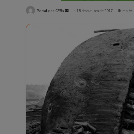
Portal das CEBs
Mande
18 de outubro de 2017
Última At
um
e-
mail