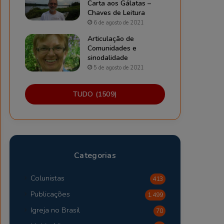
Carta aos Gálatas –
Chaves de Leitura
6 de agosto de 2021
Articulação de
Comunidades e
sinodalidade
5 de agosto de 2021
TUDO (1509)
Categorias
Colunistas
413
Publicações
1.499
Igreja no Brasil
70