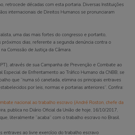
ho, retrocede décadas com esta portaria. Diversas Instituições
rgãos internacionais de Direitos Humanos se pronunciaram
lista, uma das mais fortes do congresso e portanto,
 próximos dias, referente a segunda denúncia contra o
 na Comissão de Justiça da Câmara.
 (CPT), através de sua Campanha de Prevenção e Combate ao
ral Especial de Enfrentamento ao Tráfico Humano da CNBB, se
balho que “numa só canetada, elimina os principais entraves
estabelecidos por leis, normas e portarias anteriores”. Confira:
mbate nacional ao trabalho escravo (André Roston, chefe da
ra, publica no Diário Oficial da União de hoje, 16/10/2017,
que, literalmente “acaba” com o trabalho escravo no Brasil.
is entraves ao livre exercício do trabalho escravo