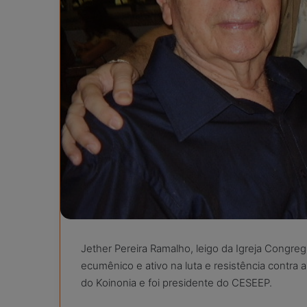
Jether Pereira Ramalho, leigo da Igreja Congreg
ecumênico e ativo na luta e resistência contra
do Koinonia e foi presidente do CESEEP.