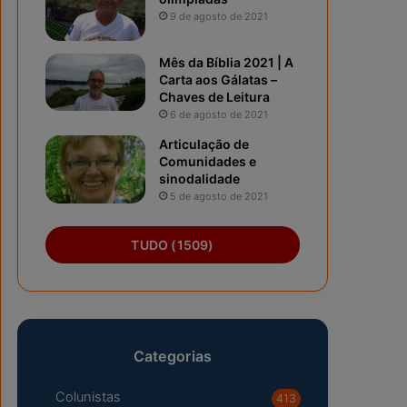
9 de agosto de 2021
Mês da Bíblia 2021 | A
Carta aos Gálatas –
Chaves de Leitura
6 de agosto de 2021
Articulação de
Comunidades e
sinodalidade
5 de agosto de 2021
TUDO (1509)
Categorias
Colunistas
413