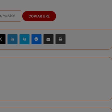
COPIAR URL
X
Linkedin
Skype
Messenger
Compartilhar via e-mail
Imprimir