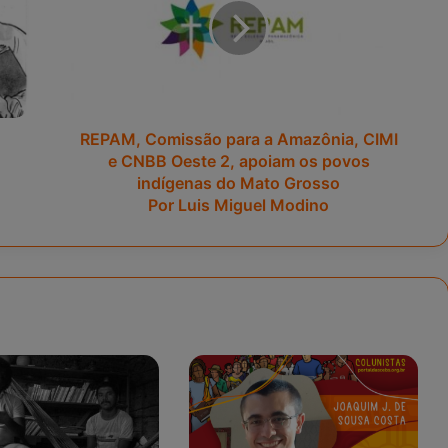
M
,
C
o
m
i
s
s
REPAM, Comissão para a Amazônia, CIMI
ã
e CNBB Oeste 2, apoiam os povos
o
indígenas do Mato Grosso
p
a
Por Luis Miguel Modino
r
a
a
A
m
a
z
ô
n
i
a
,
C
I