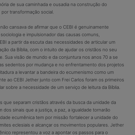
mória de sua caminhada e ousadia na construção do
 por transformação social.
r não cansava de afirmar que o CEBI é genuinamente
 sociologia e impulsionador das causas comuns,
BI a partir da escuta das necessidades de articular um
ção da Bíblia, com o intuito de ajudar os cristãos no seu
e. Sua visão de mundo e da conjuntura nos anos 70 a se
s sedentos por mudança e no enfrentamento dos projetos
itadura a levantar a bandeira do ecumenismo como um
nte ao CEBI Jether junto com Frei Carlos foram os primeiros
lar sobre a necessidade de um serviço de leitura da Bíblia.
s que separam cristãos através da busca da unidade da
m dos sinais que a justiça, a paz, a igualdade tornarão
idade ecumênica tem por missão fortalecer a unidade do
mites eclesiais e alcançar os movimentos populares. Jether
ico representou a voz a apontar os passos para o