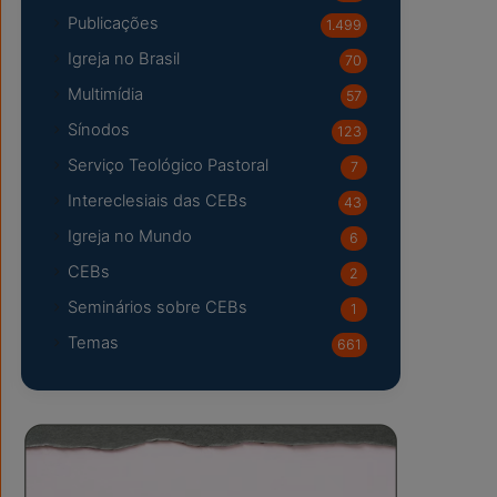
Publicações
1.499
Igreja no Brasil
70
Multimídia
57
Sínodos
123
Serviço Teológico Pastoral
7
Intereclesiais das CEBs
43
Igreja no Mundo
6
CEBs
2
Seminários sobre CEBs
1
Temas
661