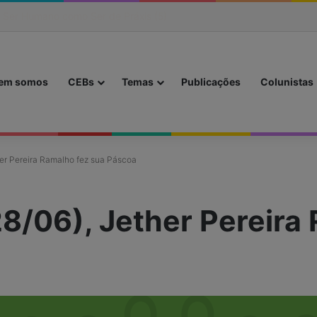
 sábado foi feito para a pessoa
nicial
em somos
CEBs
Temas
Publicações
Colunistas
er Pereira Ramalho fez sua Páscoa
8/06), Jether Pereira 