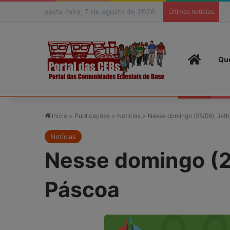
sexta-feira, 7 de agosto de 2026
O
Últimas notícias
Página I
Qu
Início
>
Publicações
>
Notícias
>
Nesse domingo (28/06), Jeth
Notícias
Nesse domingo (2
Páscoa