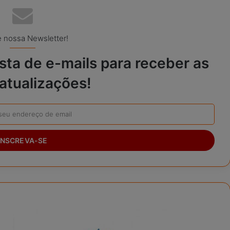
 nossa Newsletter!
sta de e-mails para receber as
atualizações!
R
E
P
A