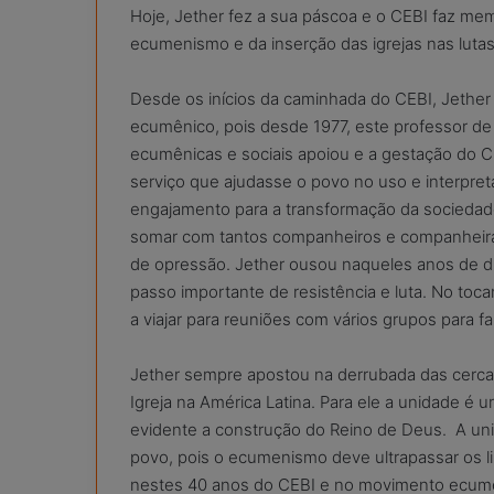
Hoje, Jether fez a sua páscoa e o CEBI faz me
ecumenismo e da inserção das igrejas nas lutas
Desde os inícios da caminhada do CEBI, Jethe
ecumênico, pois desde 1977, este professor de
ecumênicas e sociais apoiou e a gestação do CE
serviço que ajudasse o povo no uso e interpreta
engajamento para a transformação da sociedad
somar com tantos companheiros e companheira
de opressão. Jether ousou naqueles anos de d
passo importante de resistência e luta. No toca
a viajar para reuniões com vários grupos para fa
Jether sempre apostou na derrubada das cerca
Igreja na América Latina. Para ele a unidade é u
evidente a construção do Reino de Deus. A un
povo, pois o ecumenismo deve ultrapassar os li
nestes 40 anos do CEBI e no movimento ecumên