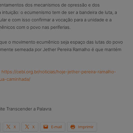
frentamentos dos mecanismos de opressão e dos
 intuição: o ecumenismo tem de ser a bandeira de luta, a
ular e com isso confirmar a vocação para a unidade e a
ênicos com o povo nas periferias.
que o movimento ecumênico seja espaço das lutas do povo
semente semeada por Jether Pereira Ramalho é que mantém
:
https://cebi.org.br/noticias/hoje-jether-pereira-ramalho-
ua-caminhada/
ite Transcender a Palavra
X
X
E-mail
Imprimir