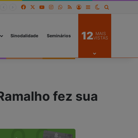
Facebook
X
YouTube
Instagram
WhatsApp
RSS
Entrar
Barra Lateral
Switch skin
Procurar por
12
MAIS
Sinodalidade
Seminários
VISTAS
Ramalho fez sua