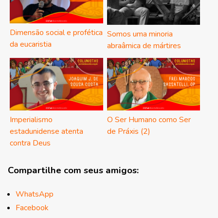
Dimensão social e profética
Somos uma minoria
da eucaristia
abraâmica de mártires
Imperialismo
O Ser Humano como Ser
estadunidense atenta
de Práxis (2)
contra Deus
Compartilhe com seus amigos:
WhatsApp
Facebook