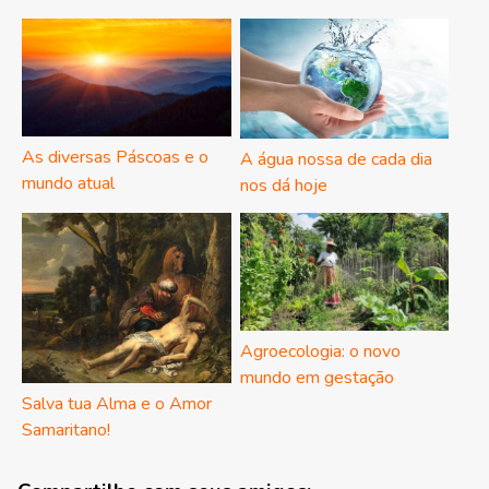
As diversas Páscoas e o
A água nossa de cada dia
mundo atual
nos dá hoje
Agroecologia: o novo
mundo em gestação
Salva tua Alma e o Amor
Samaritano!