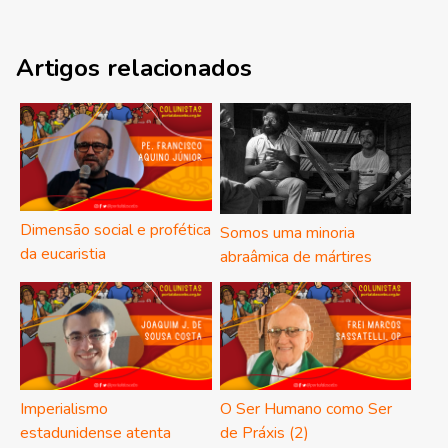
Artigos relacionados
Dimensão social e profética
Somos uma minoria
da eucaristia
abraâmica de mártires
Imperialismo
O Ser Humano como Ser
estadunidense atenta
de Práxis (2)