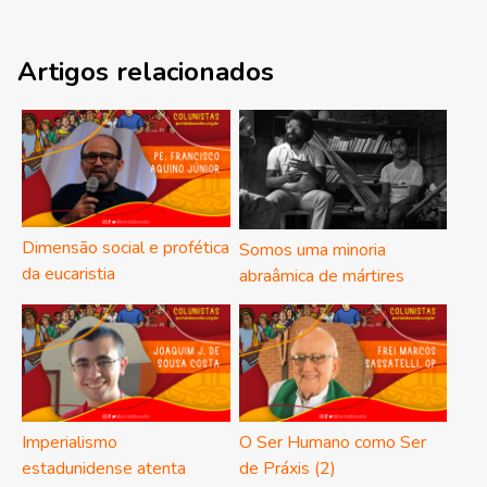
Artigos relacionados
Dimensão social e profética
Somos uma minoria
da eucaristia
abraâmica de mártires
Imperialismo
O Ser Humano como Ser
estadunidense atenta
de Práxis (2)