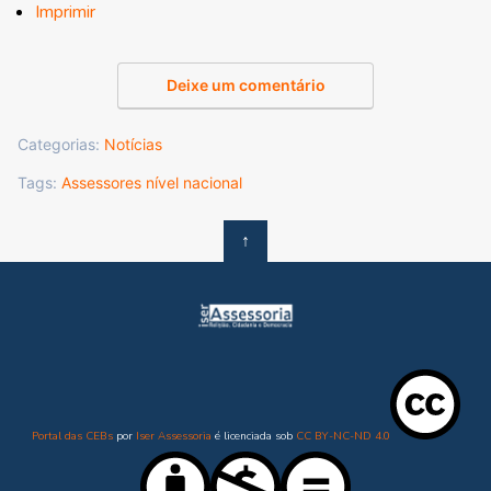
Imprimir
Deixe um comentário
Categorias:
Notícias
Tags:
Assessores nível nacional
↑
Portal das CEBs
por
Iser Assessoria
é licenciada sob
CC BY-NC-ND 4.0